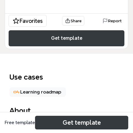
Favorites
Share
Report
Get template
Use cases
Learning roadmap
About
Get template
Free template
投入学习數位心智圖法五大進程模板是一个专为希望从
传统手绘转向高效数字化思维的专业人士设计的知识框