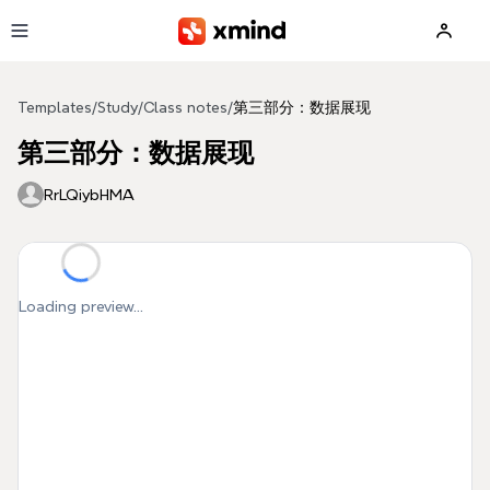
Skip to main content
Templates
/
Study
/
Class notes
/
第三部分：数据展现
第三部分：数据展现
RrLQiybHMA
Loading preview...