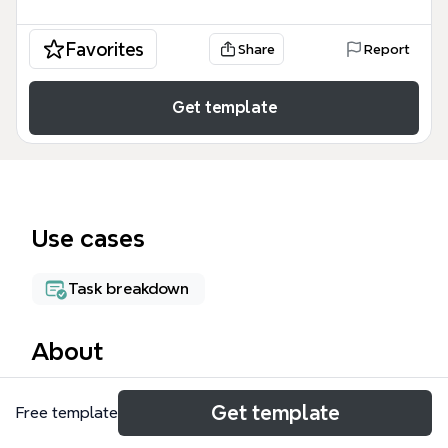
Favorites
Share
Report
Get template
Use cases
Task breakdown
About
Поднебесная — это операционный mind map для
Get template
Free template
управления рестораном, охватывающий 80 задач
по персоналу, ремонту, кухне, бару и