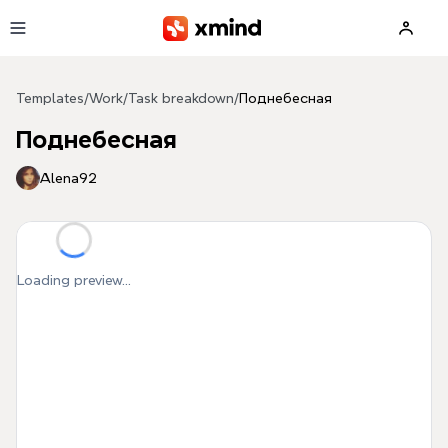
Skip to main content
Templates
/
Work
/
Task breakdown
/
Поднебесная
Поднебесная
Alena92
Loading preview...