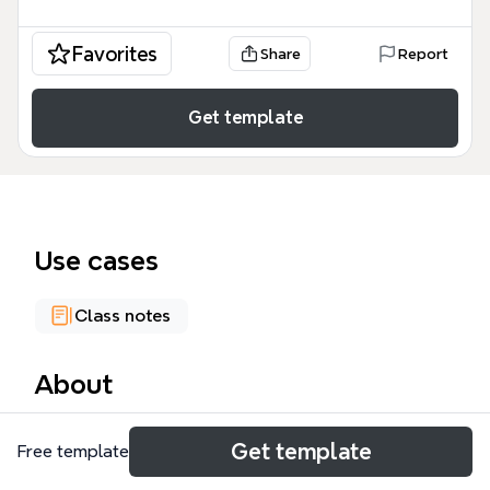
Favorites
Share
Report
Get template
Use cases
Class notes
About
คำไวพจน์ (Thai synonyms) mind map template
Get template
Free template
รวบรวมคำพ้องความหมายในภาษาไทยจำนวน 67 คำ
แบ่งเป็น 6 หมวดหมู่หลัก ได้แก่ พระอาทิตย์, ท้องฟ้า,