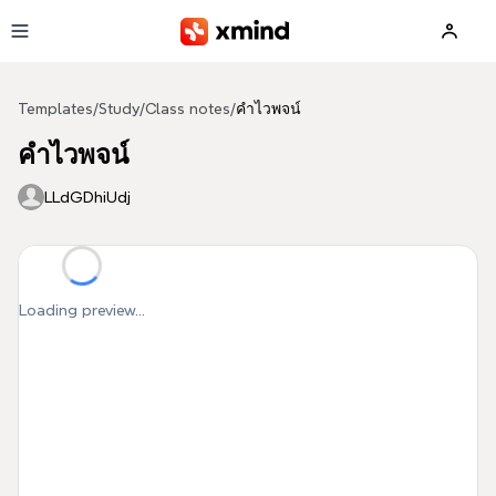
Skip to main content
Templates
/
Study
/
Class notes
/
คำไวพจน์
คำไวพจน์
LLdGDhiUdj
Loading preview...