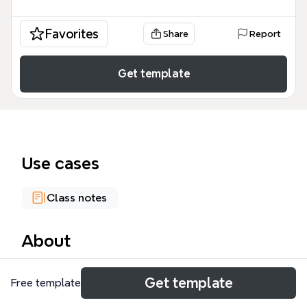
Favorites
Share
Report
Get template
Use cases
Class notes
About
Общественное сознание — это совокупность
Get template
Free template
идей, теорий, взглядов, представлений, чувств,
верований, эмоций и настроений людей, в