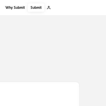
Submit
Why Submit