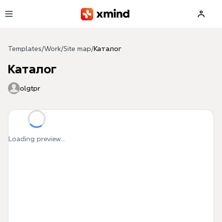
Skip to main content
Templates
/
Work
/
Site map
/
Каталог
Каталог
olgtpr
Loading preview...