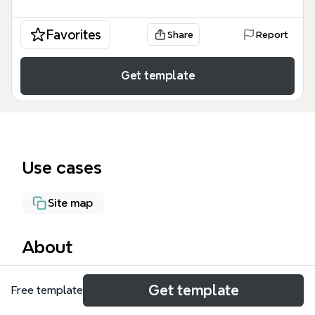
Favorites
Share
Report
Get template
Use cases
Site map
About
Каталог — это структурированная mind map для
Get template
Free template
электротехнического ассортимента,
охватывающая 9 основных категорий и 59 узлов.