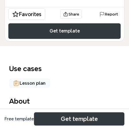
Favorites
Share
Report
Get template
Use cases
Lesson plan
About
Виды деятельности mind map — это комплексный
Get template
Free template
инструмент для педагогов и методистов,
охватывающий 5 ключевых направлений