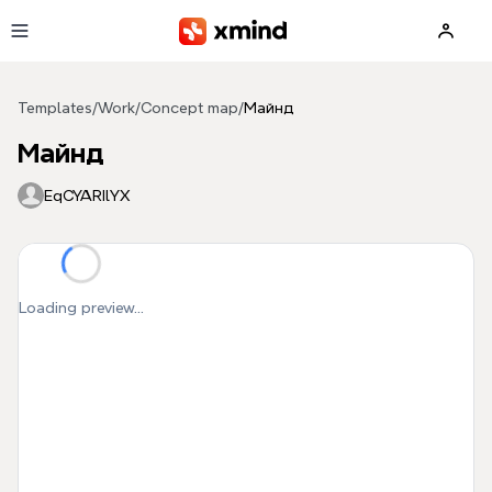
Skip to main content
Templates
/
Work
/
Concept map
/
Майнд
Майнд
EqCYARIlYX
Loading preview...