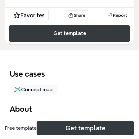
Favorites
Share
Report
Get template
Use cases
Concept map
About
Майнд карта Майнд представляет собой
Get template
Free template
структурированное руководство по
проектированию и внедрению чат-ботов как