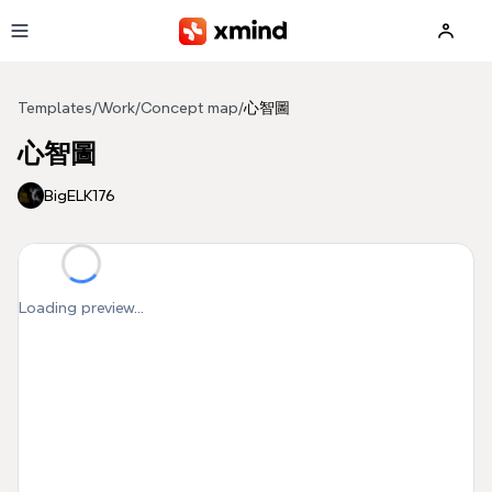
Skip to main content
Templates
/
Work
/
Concept map
/
心智圖
心智圖
BigELK176
Loading preview...