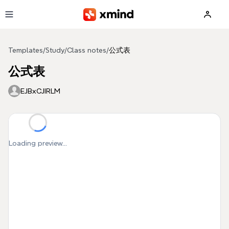
Skip to main content
Templates
/
Study
/
Class notes
/
公式表
公式表
EJBxCJIRLM
Loading preview...