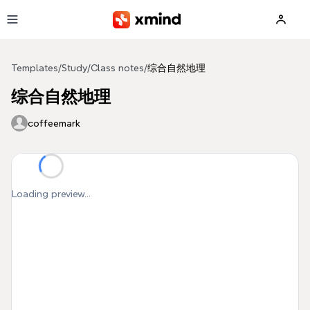
Skip to main content
Templates
/
Study
/
Class notes
/
综合自然地理
综合自然地理
coffeemark
Loading preview...