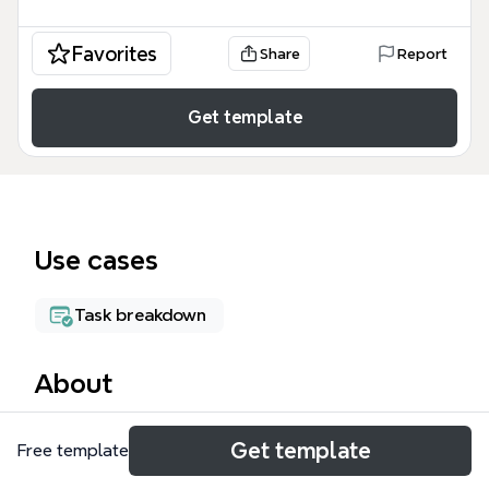
Favorites
Share
Report
Get template
Use cases
Task breakdown
About
Этот шаблон Яндекс.Самокат mind map
Get template
Free template
представляет собой детальную структуру
интерфейса лендинга, охватывающую 59 узлов