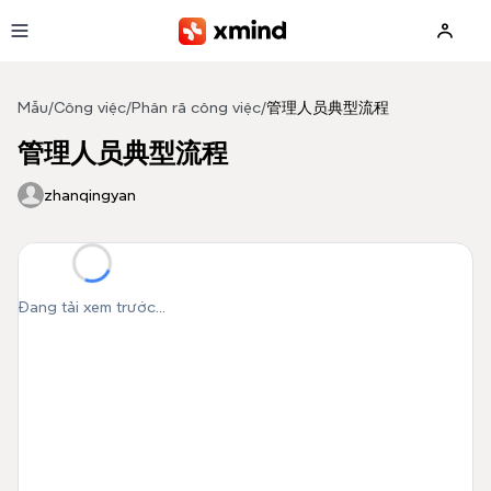
Bỏ qua đến nội dung
Mẫu
/
Công việc
/
Phân rã công việc
/
管理人员典型流程
管理人员典型流程
zhanqingyan
Đang tải xem trước...