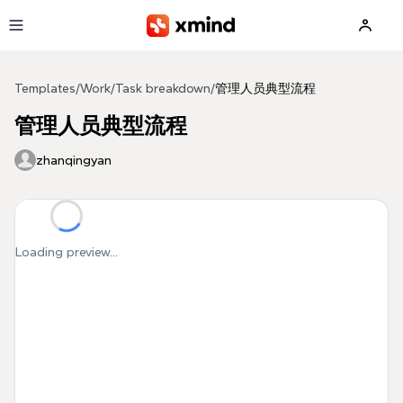
Skip to main content
Templates
/
Work
/
Task breakdown
/
管理人员典型流程
管理人员典型流程
zhanqingyan
Loading preview...