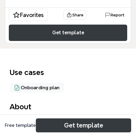
Favorites
Share
Report
Get template
Use cases
Onboarding plan
About
Программа консультации — это
Get template
Free template
структурированный Xmind шаблон,
предназначенный для экспертов, блогеров и