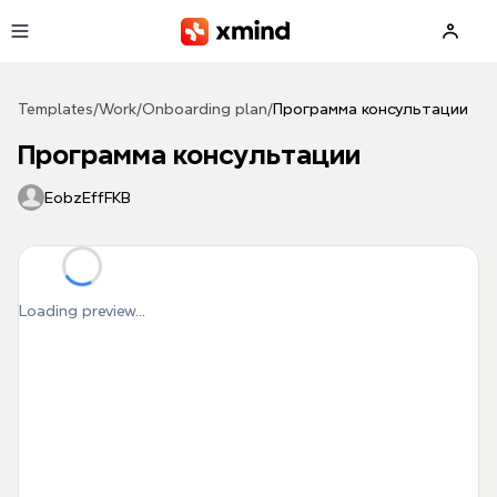
Skip to main content
Templates
/
Work
/
Onboarding plan
/
Программа консультации
Программа консультации
EobzEffFKB
Loading preview...