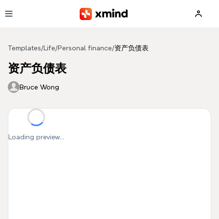
Skip to main content
Templates
/
Life
/
Personal finance
/
资产负债表
资产负债表
Bruce Wong
Loading preview...