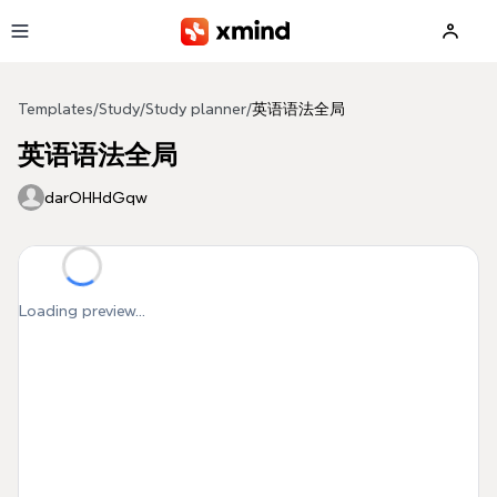
Skip to main content
Templates
/
Study
/
Study planner
/
英语语法全局
英语语法全局
darOHHdGqw
Loading preview...