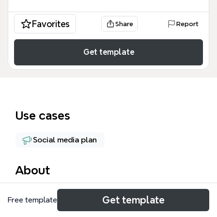
Favorites
Share
Report
Get template
Use cases
Social media plan
About
Этот шаблон «Саша» представляет собой
Get template
Free template
комплексную стратегию контент-плана для
Instagram Stories, охватывающую 183 узла с