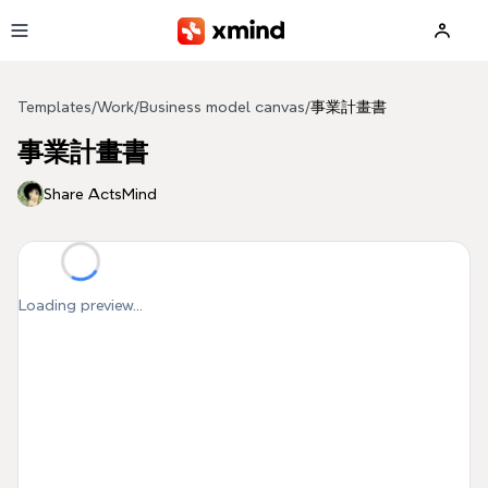
Skip to main content
Templates
/
Work
/
Business model canvas
/
事業計畫書
事業計畫書
Share ActsMind
Loading preview...