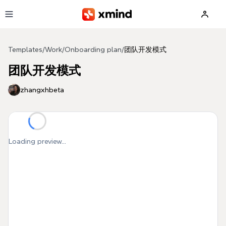
Skip to main content
Templates
/
Work
/
Onboarding plan
/
团队开发模式
团队开发模式
zhangxhbeta
Loading preview...