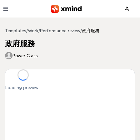
Skip to main content
Templates
/
Work
/
Performance review
/
政府服務
政府服務
Power Class
Loading preview...