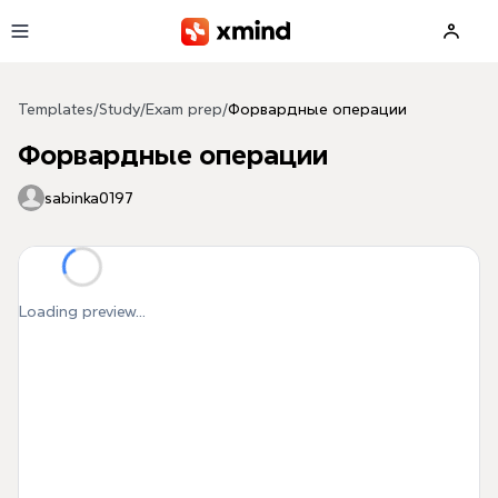
Skip to main content
Templates
/
Study
/
Exam prep
/
Форвардные операции
Форвардные операции
sabinka0197
Loading preview...