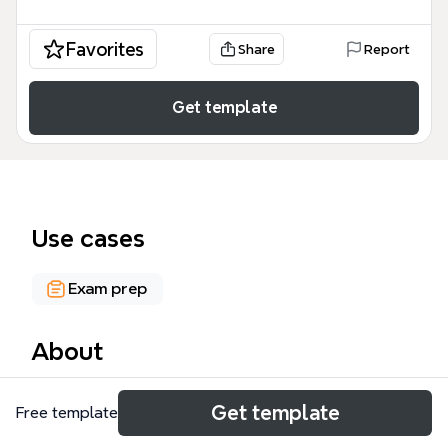
Favorites
Share
Report
Get template
Use cases
Exam prep
About
Форвардные операции — это срочные
Get template
Free template
внебиржевые контракты, широко используемые
банками и корпорациями для хеджирования