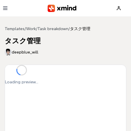
Skip to main content
Templates
/
Work
/
Task breakdown
/
タスク管理
タスク管理
deepblue_will
Loading preview...