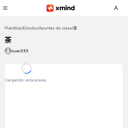
Saltar al contenido principal
Plantillas
/
Estudio
/
Apuntes de clase
/
茶
茶
xuan333
Cargando vista previa...