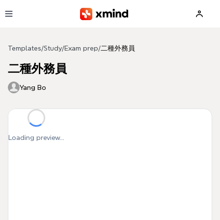
Skip to main content
Templates
/
Study
/
Exam prep
/
二種外務員
二種外務員
Yang Bo
Loading preview...