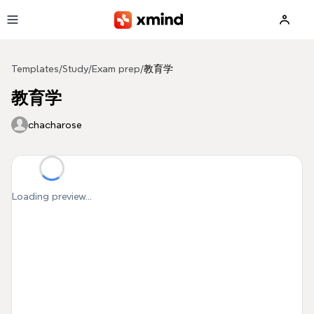
Skip to main content
Templates
/
Study
/
Exam prep
/
教育学
教育学
chacharose
Loading preview...