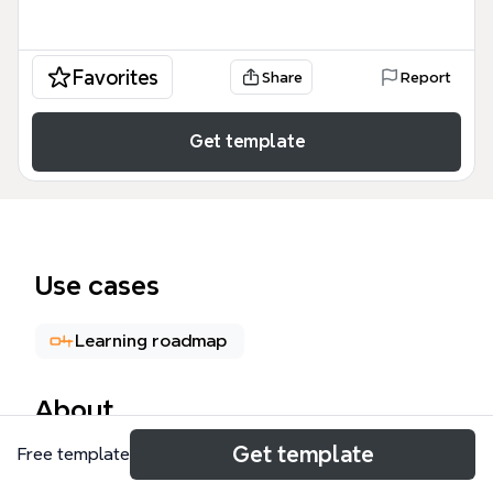
Favorites
Share
Report
Get template
Use cases
Learning roadmap
About
Get template
Free template
這份「喜歡台灣的原因」英語學習心智圖模板專為語言
學習者與文化推廣者設計，涵蓋了 38 個核心節點，將