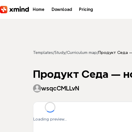
Skip to main content
Home
Download
Pricing
Templates
/
Study
/
Curriculum map
/
Продукт Седа —
Продукт Седа — н
wsqcCMLLvN
Loading preview...