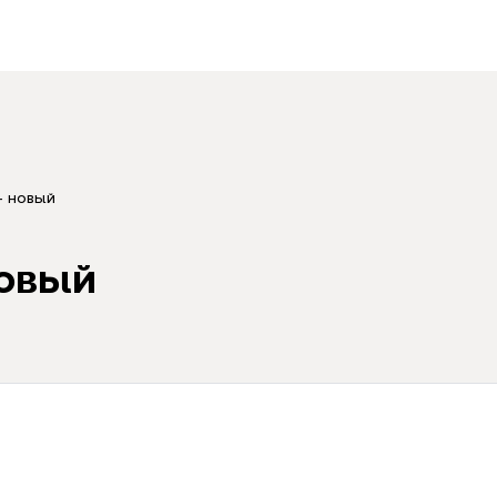
 новый
овый