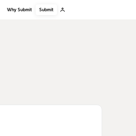
Submit
Why Submit