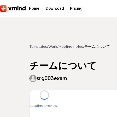
Skip to main content
Home
Download
Pricing
Templates
/
Work
/
Meeting notes
/
チームについて
チームについて
srg003exam
Loading preview...