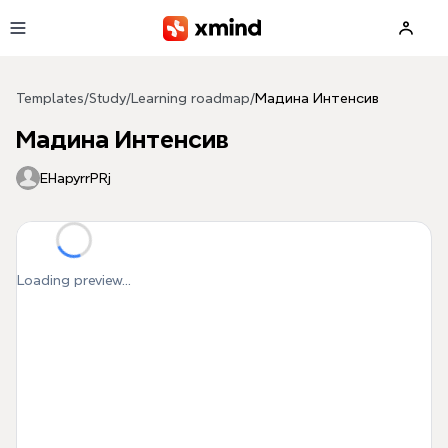
Skip to main content
Templates
/
Study
/
Learning roadmap
/
Мадина Интенсив
Мадина Интенсив
EHapyrrPRj
Loading preview...