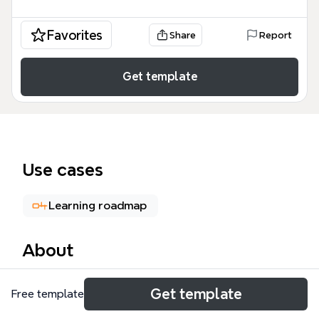
Favorites
Share
Report
Get template
Use cases
Learning roadmap
About
Мадина Интенсив mind map — это
Get template
Free template
структурированный план обучения,
разработанный для интенсивного освоения