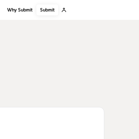
Submit
Why Submit