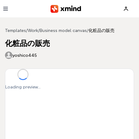
Skip to main content
Templates
/
Work
/
Business model canvas
/
化粧品の販売
化粧品の販売
yoshico445
Loading preview...