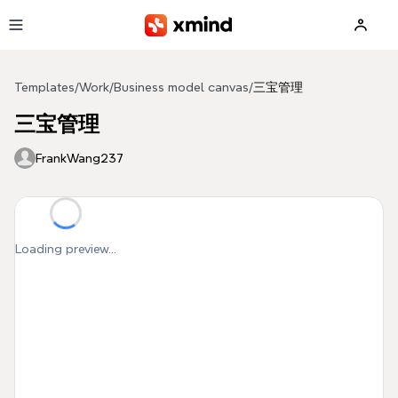
Skip to main content
Templates
/
Work
/
Business model canvas
/
三宝管理
三宝管理
FrankWang237
Loading preview...