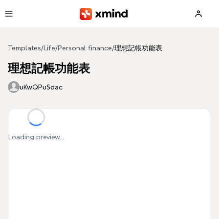
Skip to main content
Templates
/
Life
/
Personal finance
/
理想記帳功能表
理想記帳功能表
uKwQPuSdac
Loading preview...