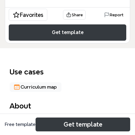
Favorites
Share
Report
Get template
Use cases
Curriculum map
About
Ментальная карта «СДО НОУ УНЦ "Геофизика"»
Get template
Free template
описывает структуру и процессы системы
дистанционного обучения для учебного центра.