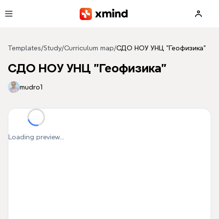
Skip to main content
Templates
/
Study
/
Curriculum map
/
СДО НОУ УНЦ "Геофизика"
СДО НОУ УНЦ "Геофизика"
mudro1
Loading preview...