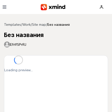
Skip to main content
Templates
/
Work
/
Site map
/
Без названия
Без названия
EfrIfSPrRJ
Loading preview...