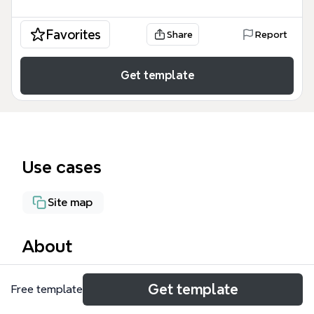
Favorites
Share
Report
Get template
Use cases
Site map
About
Этот шаблон тематика сайта в Xmind
Get template
Free template
представляет собой комплексную структуру для
контент-планирования, охватывающую 7