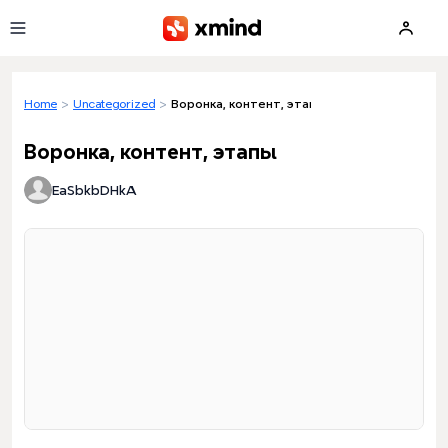
Skip to main content
Home
>
Uncategorized
>
Воронка, контент, этапы
Воронка, контент, этапы
EaSbkbDHkA
Loading preview...