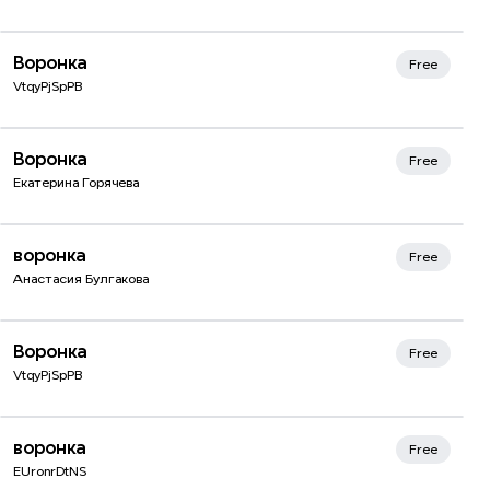
Воронка
Free
VtqyPjSpPB
Воронка
Free
Екатерина Горячева
воронка
Free
Анастасия Булгакова
Воронка
Free
VtqyPjSpPB
воронка
Free
EUronrDtNS