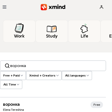
Skip to main content
Work
Study
Life
E
Search templates, tags…
Free + Paid
Xmind + Creators
All languages
All Time
воронка
Free
Elena Tereshina