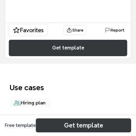
Favorites
Share
Report
Get template
Use cases
Hiring plan
About
Get template
Free template
Знания кандидата на тестировщика — это