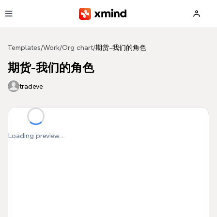
Skip to main content
Templates
/
Work
/
Org chart
/
期货-我们的角色
期货-我们的角色
tradeve
Loading preview...