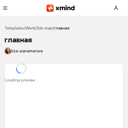
Skip to main content
Templates
/
Work
/
Site map
/
главная
главная
liza-panamarova
Loading preview...