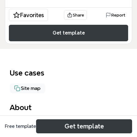
Favorites
Share
Report
Get template
Use cases
Site map
About
Майнд-карта «главная» представляет собой
Get template
Free template
структуру городского портала, охватывающую
52 узла и 7 основных разделов: категории, роли,