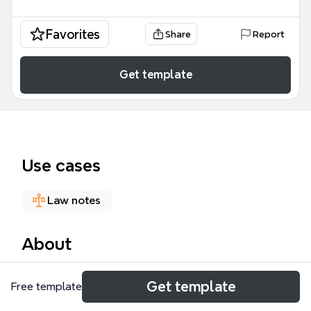
Favorites
Share
Report
Get template
Use cases
Law notes
About
企業合併特殊議題（反向收購、無移轉對價合併、認列
Get template
Free template
及衡量原則例外）是會計專業人士在處理複雜合併案件
時必備的知識領域。這份思維導圖模板涵蓋三大主軸、