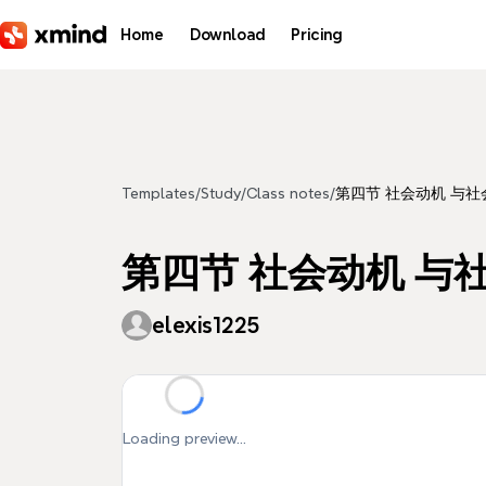
Skip to main content
Home
Download
Pricing
Templates
/
Study
/
Class notes
/
第四节 社会动机 与社
第四节 社会动机 与
elexis1225
Loading preview...