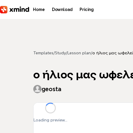
Skip to main content
Home
Download
Pricing
Templates
/
Study
/
Lesson plan
/
ο ήλιος μας ωφελεί
ο ήλιος μας ωφελε
geosta
Loading preview...