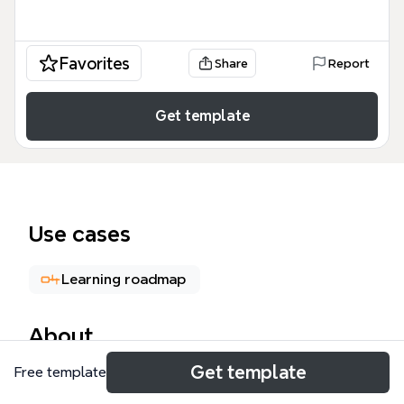
Favorites
Share
Report
Get template
Use cases
Learning roadmap
About
Get template
Free template
Шаблон Обучение и сопровождение
представляет собой комплексный план