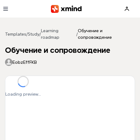
Skip to main content
Learning
Обучение и
Templates
/
Study
/
/
roadmap
сопровождение
Обучение и сопровождение
EobzEffFKB
Loading preview...