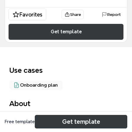
Favorites
Share
Report
Get template
Use cases
Onboarding plan
About
ФГИС ДО (Федеральная государственная
Get template
Free template
информационная система досудебного
обжалования) — это mind map-шаблон для