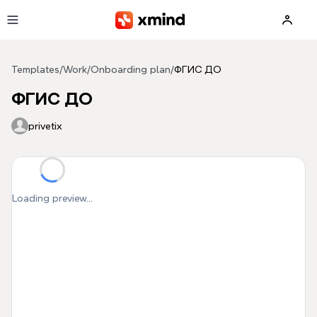
Skip to main content
Templates
/
Work
/
Onboarding plan
/
ФГИС ДО
ФГИС ДО
privetix
Loading preview...