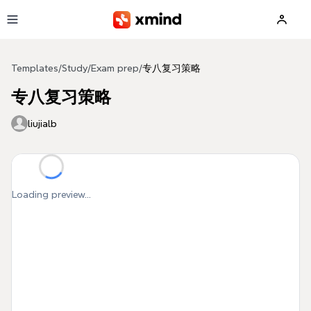
Skip to main content
Templates
/
Study
/
Exam prep
/
专八复习策略
专八复习策略
liujialb
Loading preview...