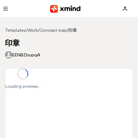
Skip to main content
Templates
/
Work
/
Concept map
/
印章
印章
EENBZbupqA
Loading preview...