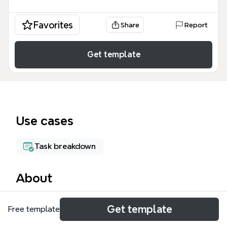
Favorites
Share
Report
Get template
Use cases
Task breakdown
About
Яндекс самокат шаблон — это
Get template
Free template
структурированная интеллект-карта,
предназначенная для проектирования и анализа